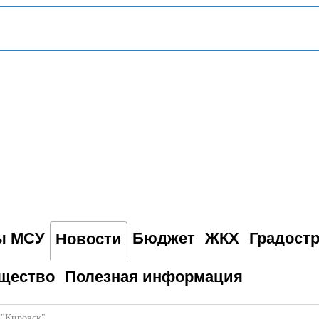
ы МСУ
Бюджет
ЖКХ
Градост
Новости
щество
Полезная информация
 "Кировск"