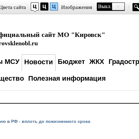
Цвета сайта
Изображения
фициальный сайт МО "Кировск"
rovsklenobl.ru
ы МСУ
Бюджет
ЖКХ
Градост
Новости
щество
Полезная информация
ию в РФ - вплоть до пожизненного срока